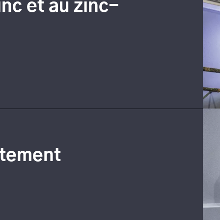
inc et au zinc-
êtement