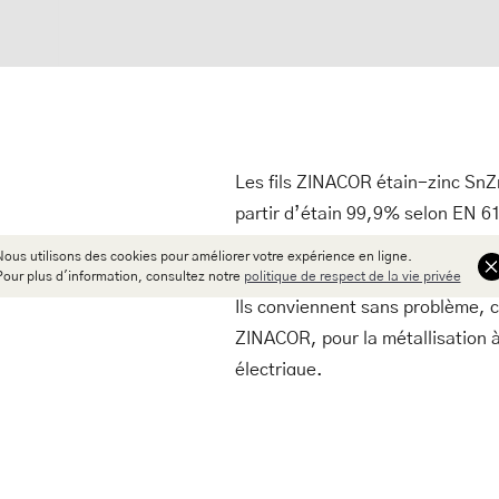
Les fils ZINACOR étain-zinc SnZ
partir d’étain 99,9% selon EN 61
électrolytique 99,995% de gran
Nous utilisons des cookies pour améliorer votre expérience en ligne.
1179.
Pour plus d'information, consultez notre
politique de respect de la vie privée
Ils conviennent sans problème, c
ZINACOR, pour la métallisation à
électrique.