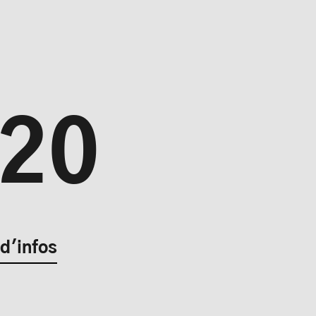
2
0
 d'infos
s