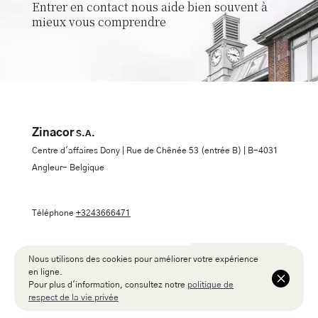
Entrer en contact nous aide bien souvent à
mieux vous comprendre
Zinacor
S.A.
Centre d'affaires Dony | Rue de Chênée 53 (entrée B) | B-4031
Angleur- Belgique
Téléphone
+3243666471
Nous utilisons des cookies pour améliorer votre expérience
Français
English
en ligne.
Nederlands
Pour plus d'information, consultez notre
politique de
Español
respect de la vie privée