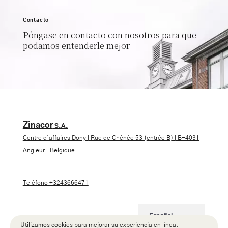
Contacto
Póngase en contacto con nosotros para que
podamos entenderle mejor
Zinacor
S.A.
Centre d'affaires Dony | Rue de Chênée 53 (entrée B) | B-4031
Angleur- Belgique
Teléfono
+3243666471
Español
Français
Utilizamos cookies para mejorar su experiencia en línea.