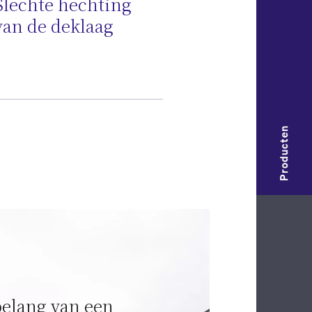
Slechte hechting
van de deklaag
Producten
belang van een